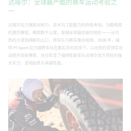
达喀尔：全球最严酷的赛车运动考验之
一
达喀尔拉力赛是对耐力、技术与工程能力的终极考验。为期两周
的激烈赛程，横跨数千公里，穿越全球最险峻的地形——从灼
热的沙漠到崎岖的山口，将车队与赛车推向极限。2026 年，福
特 M-Sport 拉力越野车队在嘉实多的支持下，以出色的双领奖台
战绩开启新赛季，充分彰显了福特性能车队达喀尔官方项目的强
大实力、坚韧品质与卓越性能。