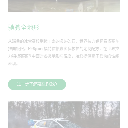
驰骋全地形
从瑞典的冰雪赛段到撒丁岛的炙热砂石，世界拉力锦标赛将赛车
推向极限。M-Sport 福特信赖嘉实多极护的定制配方，在世界拉
力锦标赛赛季中面对各类地形与温度，始终提供毫不妥协的性能
表现。
进一步了解嘉实多极护