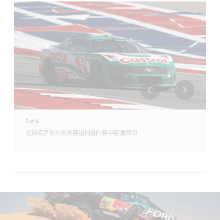
1
of
4
在得克萨斯州美洲赛道拍摄的赛中疾驰瞬间