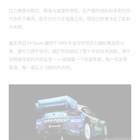
拉力赛是对耐力、精准与速度的考验，在严酷的地形和多变的天
气条件下展开。胜负往往只在毫厘之间，短短几秒便决定了胜利
与失败。
嘉实多自 M-Sport 福特于 1979 年首夺世界拉力锦标赛冠军以
来，便与之携手合作。我们共同驱动了数十年的技术创新，源于
对释放性能的共同追求——穿越每一个高速弯道、每一条冰雪
直道、每一道尘土飞扬的终点线。