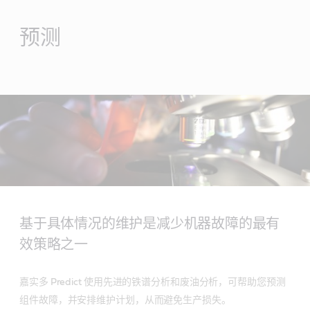
Main
Content
预测
基于具体情况的维护是减少机器故障的最有
效策略之一
嘉实多 Predict 使用先进的铁谱分析和废油分析，可帮助您预测
组件故障，并安排维护计划，从而避免生产损失。